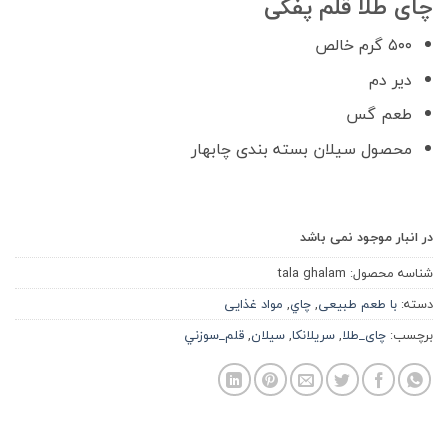
چای طلا قلم پفکی
۵۰۰ گرم خالص
دیر دم
طعم گس
محصول سیلان بسته بندی چابهار
در انبار موجود نمی باشد
شناسه محصول:
tala ghalam
دسته:
با طعم طبیعی
,
چاي
,
مواد غذایی
برچسب:
چای_طلا
,
سريلانكا
,
سيلان
,
قلم_سوزني