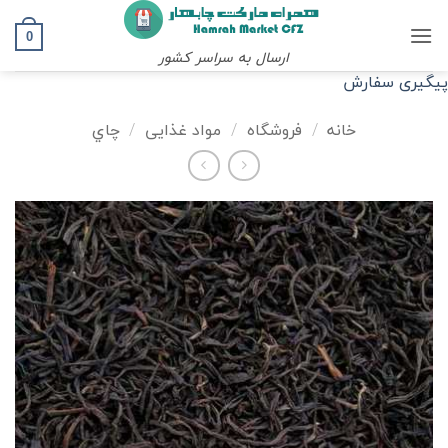
Ski
t
0
ارسال به سراسر کشور
conten
پیگیری سفارش
خانه
/
فروشگاه
/
مواد غذایی
/
چاي