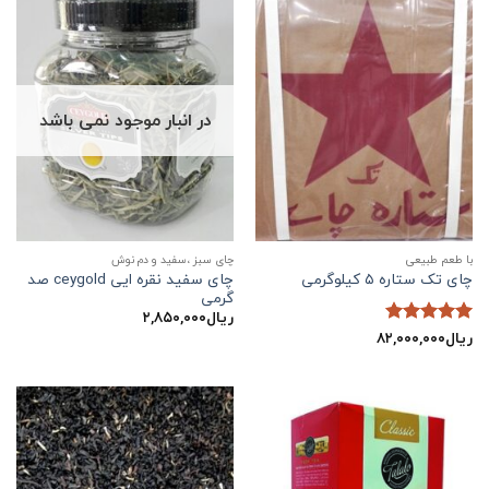
در انبار موجود نمی باشد
با طعم طبیعی
چای سبز ،سفید و دم نوش
چای سفید نقره ایی ceygold صد
چای تک ستاره ۵ کیلوگرمی
گرمی
ریال
۲,۸۵۰,۰۰۰
ریال
۸۲,۰۰۰,۰۰۰
نمره
5
از
5