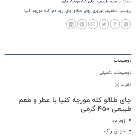
دسته:
با طعم طبیعی
,
چای کله مورچه
,
چاي
برچسب:
تخفیف_نوروزی
,
چای_طلالو
,
چاي
,
زود_دم
,
کله_مورچه
,
كنيا
توضیحات
توضیحات تکمیلی
نظرات (0)
چای طلالو کله مورچه کنیا با عطر و طعم
طبیعی ۴۵۰ گرمی
زود دم
خوش رنگ