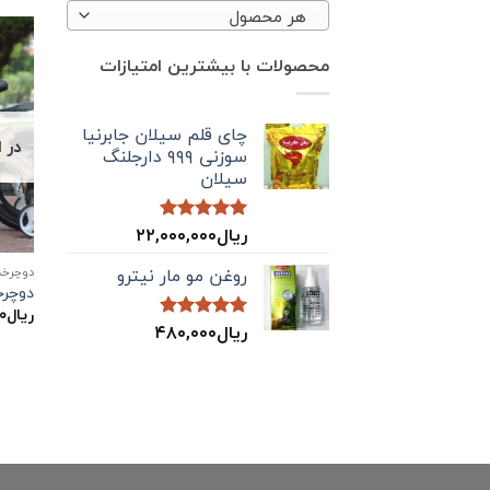
هر محصول
محصولات با بیشترین امتیازات
چای قلم سیلان جابرنیا
در 
سوزنی ۹۹۹ دارجلنگ
سیلان
ریال
۲۲,۰۰۰,۰۰۰
نمره
5.00
از 5
روغن مو مار نیترو
دوچرخه
دوچرخه JIANER 
ریال
۰
ریال
۴۸۰,۰۰۰
نمره
5.00
از 5