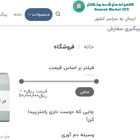
Ski
t
محصولات
خانه
پیگی
ارسال به سراسر کشور
conten
پیگیری سفارش
خانه
/
فروشگاه
فیلتر بر اساس قیمت
حداقل
حداكثر
قيمت:
ریال0
—
صافی
قیمت
قيمت
ریال110,000,000
در 
چایی که دوست داری راحترپیدا
کن!
وسیله دم آوری
چای سب