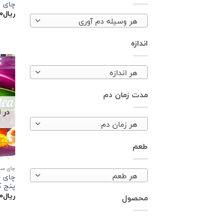
چای توت 
ریال
۰۰
هر وسیله دم آوری
اندازه
هر اندازه
مدت زمان دم
در 
هر زمان دم
طعم
چای سب
هر طعم
چای ج
پنج ک
ریال
۰۰
محصول