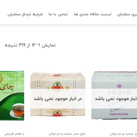
ری سفارش
لیست علاقه مندی ها
تماس با ما
شرایط ارسال سفارش
ted
نمایش 1–12 از 419 نتیجه
by
ce:
igh
to
low
انبار موجود نمی باشد
در انبار موجود نمی باشد
ز ،سفید و دم نوش
چای سبز ،سفید و دم نوش
با طعم طبیعی