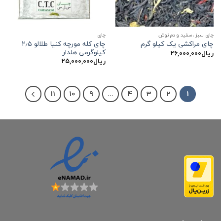
چای سبز ،سفید و دم نوش
چاي
چای کله مورچه کنیا طلالو ۲٫۵
چای مراکشی یک کیلو گرم
کیلوگرمی هلدار
ریال
۲۶,۰۰۰,۰۰۰
ریال
۲۵,۰۰۰,۰۰۰
11
10
9
…
4
3
2
1