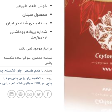
خوش طعم طبیعی
محصول سیلان
بسته بندی شده در ایران
شماره پروانه بهداشتی :
۵۵/۱۰۰۲۷
در انبار موجود نمی باشد
شناسه محصول:
سوفيا ساده شكسته
پاکتی
دسته:
با طعم طبیعی
,
چای شکسته
,
چا
برچسب:
تخفیف_نوروزی
,
چای_سوفیا
,
چاي
,
سريلانكا
,
سيلان
,
شكسته
,
ميان_دم