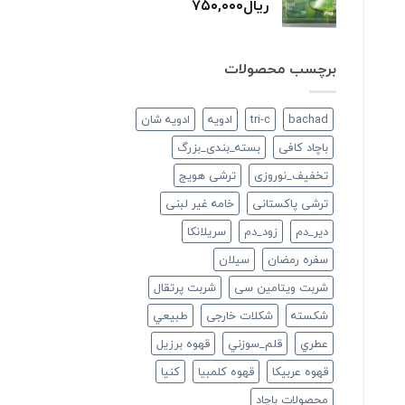
ریال
۷۵۰,۰۰۰
برچسب محصولات
bachad
tri-c
ادویه
ادویه شان
باچاد کافی
بسته_بندی_بزرگ
تخفیف_نوروزی
ترشی هویج
ترشی پاکستانی
خامه غیر لبنی
دير_دم
زود_دم
سريلانكا
سفره رمضان
سيلان
شربت ویتامین سی
شربت پرتقال
شكسته
شکلات خارجی
طبيعي
عطري
قلم_سوزني
قهوه برزیل
قهوه عربیکا
قهوه کلمبیا
كنيا
محصولات باچاد