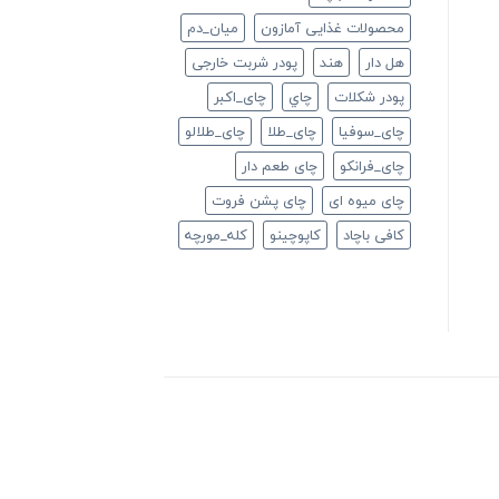
محصولات غذایی آمازون
ميان_دم
هل دار
هند
پودر شربت خارجی
پودر شکلات
چاي
چای_اکبر
چای_سوفیا
چای_طلا
چای_طلالو
چای_فرانكو
چای طعم دار
چای میوه ای
چای پشن فروت
کافی باچاد
کاپوچینو
کله_مورچه