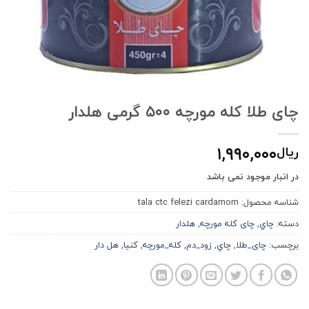
چای طلا کله مورچه ۵۰۰ گرمی هلدار
۱,۹۹۰,۰۰۰
ریال
در انبار موجود نمی باشد
شناسه محصول:
tala ctc felezi cardamom
دسته:
چاي
,
چای کله مورچه
,
هلدار
برچسب:
چای_طلا
,
چاي
,
زود_دم
,
کله_مورچه
,
كنيا
,
هل دار