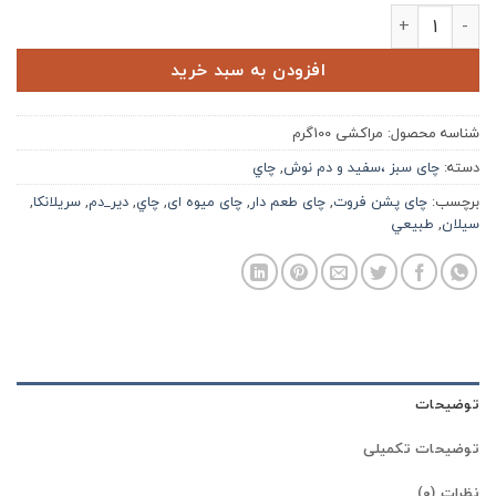
چای مراکشی عدد
افزودن به سبد خرید
شناسه محصول:
مراکشی 100گرم
دسته:
چای سبز ،سفید و دم نوش
,
چاي
برچسب:
چای پشن فروت
,
چای طعم دار
,
چای میوه ای
,
چاي
,
دير_دم
,
سريلانكا
,
سيلان
,
طبيعي
توضیحات
توضیحات تکمیلی
نظرات (0)