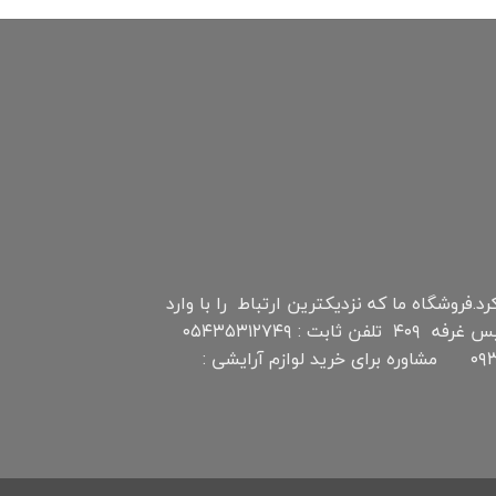
نترنتی چابهار است که اواخر سال ۹۷ فعالیت خود را شروع کرد.فروشگاه ما که نزدیکترین ارتباط را با وارد
کننده گان و عمده فروشان دارد سعی بر عرضه پاینترین قیمت محصولات را دارد. آدرس : منطقه آزاد چابهار بازار تیس غرفه ۴۰۹ تلفن ثابت : ۰۵۴۳۵۳۱۲۷۴۹
تلفن همراه و واتس آپ (مدیریت سایت ): ۰۹۳۵۴۳۶۵۸۴۰ مشاوره برای خرید چای و سایر مواد غذایی: ۰۹۳۵۴۳۶۵۸۴۰ مشاوره برای خرید لوازم آرایشی :