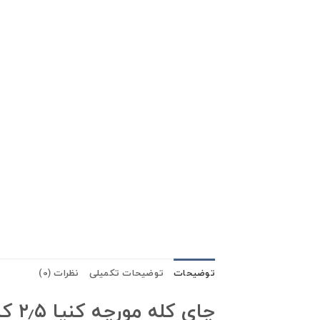
توضیحات
توضیحات تکمیلی
نظرات (0)
چای کله مورچه کنیا ۲٫۵ کیلو گرمی سوفیا