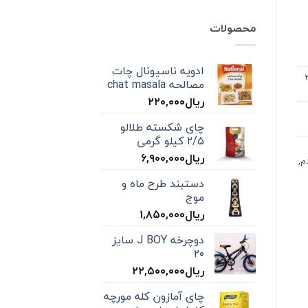
محصولات
ادویه ناسیونال چات
ا ۲٫۵
مصالحه chat masala
ریال
۲۲۰,۰۰۰
چای شکسته طلالو
۲/۵ کیلو گرمی
ریال
۶,۹۰۰,۰۰۰
م
,
دستبند طرح ماه و
موج
ریال
۱,۸۵۰,۰۰۰
دوچرخه J BOY سایز
۲۰
ریال
۲۲,۵۰۰,۰۰۰
چای آمازون کله مورچه