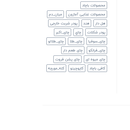
محصولات باچاد
محصولات غذایی آمازون
ميان_دم
هل دار
هند
پودر شربت خارجی
پودر شکلات
چاي
چای_اکبر
چای_سوفیا
چای_طلا
چای_طلالو
چای_فرانكو
چای طعم دار
چای میوه ای
چای پشن فروت
کافی باچاد
کاپوچینو
کله_مورچه