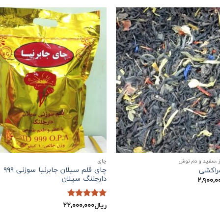
 ،سفید و دم نوش
چاي
چای قلم سیلان جابرنیا سوزنی ۹۹۹
راکشی
دارجلنگ سیلان
۲,۹۰۰,۰
ریال
۲۲,۰۰۰,۰۰۰
نمره
5
از
5