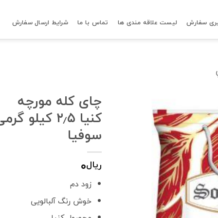
ری سفارش
لیست علاقه مندی ها
تماس با ما
شرایط ارسال سفارش
چای کله مورچه
کنیا ۲٫۵ کیلو گرم
سوفیا
۰
ریال
زود دم
خوش رنگ آلبالویی
محصول کنیا