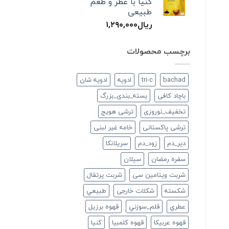
کنیا با عطر و طعم
طبیعی
ریال
۱,۲۹۰,۰۰۰
برچسب محصولات
bachad
tri-c
ادویه
ادویه شان
باچاد کافی
بسته_بندی_بزرگ
تخفیف_نوروزی
ترشی هویج
ترشی پاکستانی
خامه غیر لبنی
دير_دم
زود_دم
سريلانكا
سفره رمضان
سيلان
شربت ویتامین سی
شربت پرتقال
شكسته
شکلات خارجی
طبيعي
عطري
قلم_سوزني
قهوه برزیل
قهوه عربیکا
قهوه کلمبیا
كنيا