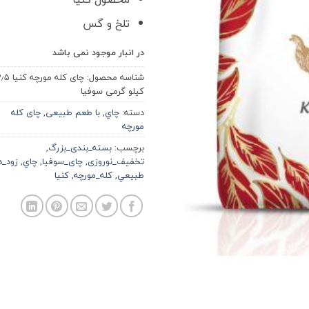
تلخ و گس
در انبار موجود نمی باشد
شناسه محصول:
چای کله مورچه کنی
کیلو گرمی سوفیا
دسته:
چاي
,
با طعم طبیعی
,
چای کله
مورچه
برچسب:
بسته_بندی_بزرگ
,
تخفیف_نوروزی
,
چای_سوفیا
,
چاي
,
زود_د
طبيعي
,
کله_مورچه
,
كنيا