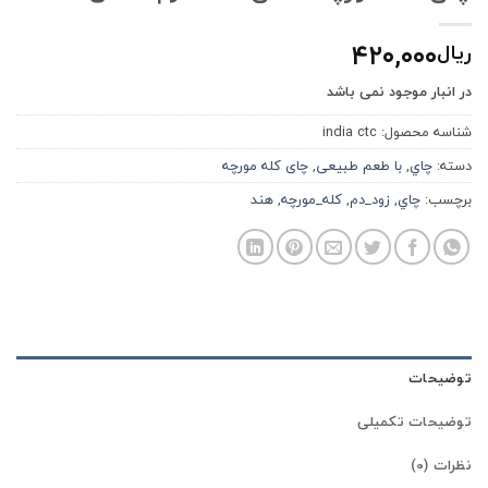
۴۲۰,۰۰۰
ریال
در انبار موجود نمی باشد
شناسه محصول:
india ctc
دسته:
چاي
,
با طعم طبیعی
,
چای کله مورچه
برچسب:
چاي
,
زود_دم
,
کله_مورچه
,
هند
توضیحات
توضیحات تکمیلی
نظرات (0)