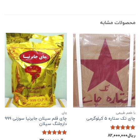
محصولات مشابه
با طعم طبیعی
چاي
چای قلم سیلان جابرنیا سوزنی ۹۹۹
چای تک ستاره ۵ کیلوگرمی
دارجلنگ سیلان
ریال
۸۲,۰۰۰,۰۰۰
نمره
5
از
5
نمره
5
از