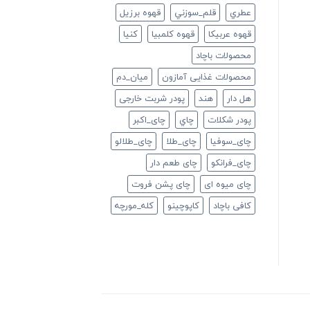
عطري
قلم_سوزني
قهوه برزیل
قهوه عربیکا
قهوه کلمبیا
كنيا
محصولات باچاد
محصولات غذایی آمازون
ميان_دم
هل دار
هند
پودر شربت خارجی
پودر شکلات
چاي
چای_اکبر
چای_سوفیا
چای_طلا
چای_طلالو
چای_فرانكو
چای طعم دار
چای میوه ای
چای پشن فروت
کافی باچاد
کاپوچینو
کله_مورچه