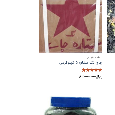
با طعم طبیعی
چای تک ستاره ۵ کیلوگرمی
ریال
۸۲,۰۰۰,۰۰۰
نمره
5
از
5