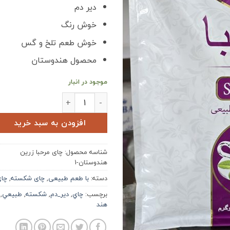
دیر دم
خوش رنگ
خوش طعم تلخ و گس
محصول هندوستان
موجود در انبار
چای مرحبا زرین هندوستان عدد
افزودن به سبد خرید
شناسه محصول:
چای مرحبا زرین
هندوستان-1
دسته:
با طعم طبیعی
,
چای شکسته
,
چا
برچسب:
چاي
,
دير_دم
,
شكسته
,
طبيعي
,
هند