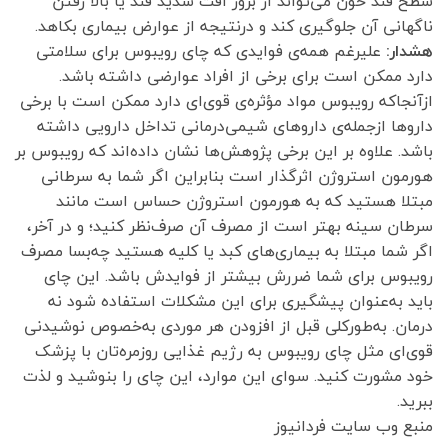
سطح قند خون می‌تواند از بروز افت شدید قند یا بالا رفتن
ناگهانی آن جلوگیری کند و درنتیجه از عوارض بیماری بکاهد.
هشدار:
علیرغم همه‌ی فوایدی که چای رویبوس برای سلامتی
دارد ممکن است برای برخی از افراد عوارضی داشته باشد.
ازآنجاکه رویبوس مواد مؤثره‌ی قوی‌ای دارد ممکن است با برخی
دارو‌ها ازجمله‌ی دارو‌های شیمی‌درمانی تداخل دارویی داشته
باشد. علاوه بر این برخی پژوهش‌ها نشان داده‌اند که رویبوس بر
هورمون استروژن اثرگذار است بنابراین اگر شما به سرطانی
مبتلا هستید که به هورمون استروژن حساس است مانند
سرطان سینه بهتر است از مصرف آن صرف‌نظر کنید؛ و در آخر،
اگر شما مبتلا به بیماری‌های کبد یا کلیه هستید چه‌بسا مصرف
رویبوس برای شما ضررش بیشتر از فوایدش باشد. این چای
باید به‌عنوان پیشگیری برای این مشکلات استفاده شود نه
درمان. به‌طورکلی قبل از افزودن هر موردی به‌خصوص نوشیدنی
قوی‌ای مثل چای رویبوس به رژیم غذایی روزمره‌تان با پزشک
خود مشورت کنید. سوای این موارد، این چای را بنوشید و لذت
ببرید.
منبع وب سایت فردانیوز