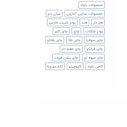
محصولات باچاد
محصولات غذایی آمازون
ميان_دم
هل دار
هند
پودر شربت خارجی
پودر شکلات
چاي
چای_اکبر
چای_سوفیا
چای_طلا
چای_طلالو
چای_فرانكو
چای طعم دار
چای میوه ای
چای پشن فروت
کافی باچاد
کاپوچینو
کله_مورچه