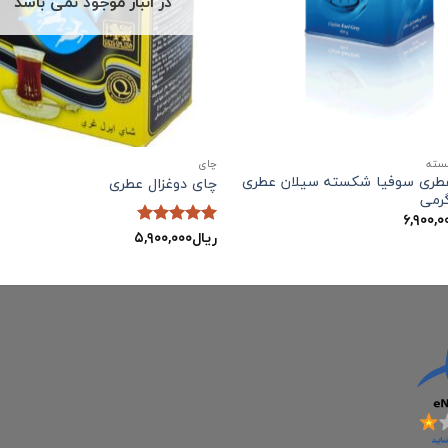
در انبار موجود نمی باشد
سته
چاي
طری سوفیا شکسته سیلان عطری
چای دوغزال عطری
۶,۹۰۰,۰
ریال
۵,۹۰۰,۰۰۰
نمره
5
از
5