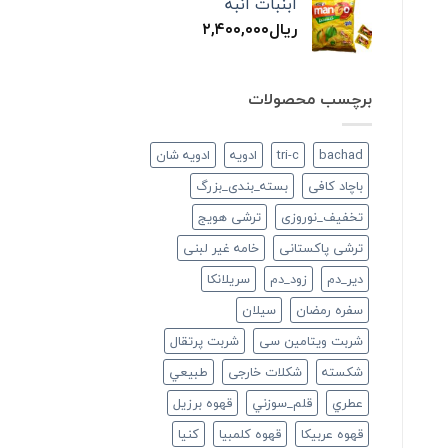
آبنبات انبه
ریال
۲,۴۰۰,۰۰۰
برچسب محصولات
bachad
tri-c
ادویه
ادویه شان
باچاد کافی
بسته_بندی_بزرگ
تخفیف_نوروزی
ترشی هویج
ترشی پاکستانی
خامه غیر لبنی
دير_دم
زود_دم
سريلانكا
سفره رمضان
سيلان
شربت ویتامین سی
شربت پرتقال
شكسته
شکلات خارجی
طبيعي
عطري
قلم_سوزني
قهوه برزیل
قهوه عربیکا
قهوه کلمبیا
كنيا