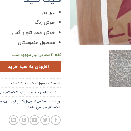
دیر دم
خوش رنگ
خوش طعم تلخ و گس
محصول هندوستان
فقط 2 عدد در انبار موجود است
افزودن به سبد خرید
شناسه محصول:
تک ستاره دانشجو
دسته:
با طعم طبیعی
,
چای شکسته
,
چا
برچسب:
بسته_بندی_بزرگ
,
چاي
,
دير_دم
شكسته
,
طبيعي
,
هند