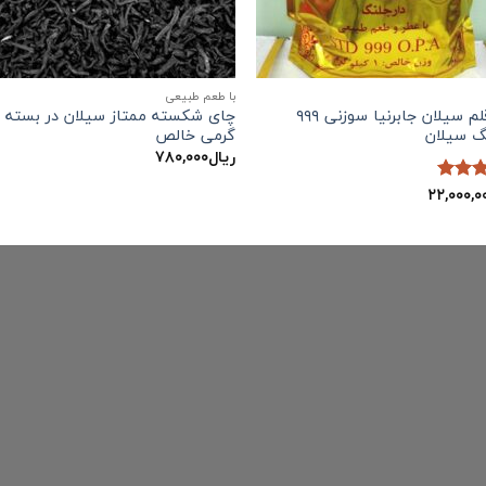
با طعم طبیعی
چای قلم سیلان جابرنیا سوزنی ۹۹۹
نگ سیلان
گرمی خالص
ریال
۷۸۰,۰۰۰
۲۲,۰۰۰,۰
5
از