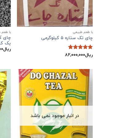
با طعم طبیعی
با طعم 
چای کل
چای تک ستاره ۵ کیلوگرمی
یک کی
ریال
۰۰
ریال
۸۲,۰۰۰,۰۰۰
نمره
5
از
5
در انبار موجود نمی باشد