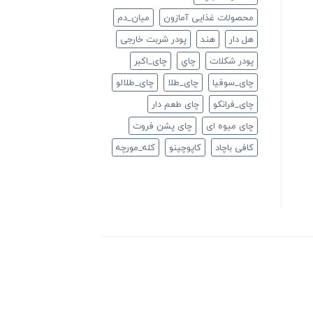
محصولات غذایی آمازون
ميان_دم
هل دار
هند
پودر شربت خارجی
پودر شکلات
چاي
چای_اکبر
چای_سوفیا
چای_طلا
چای_طلالو
چای_فرانكو
چای طعم دار
چای میوه ای
چای پشن فروت
کافی باچاد
کاپوچینو
کله_مورچه