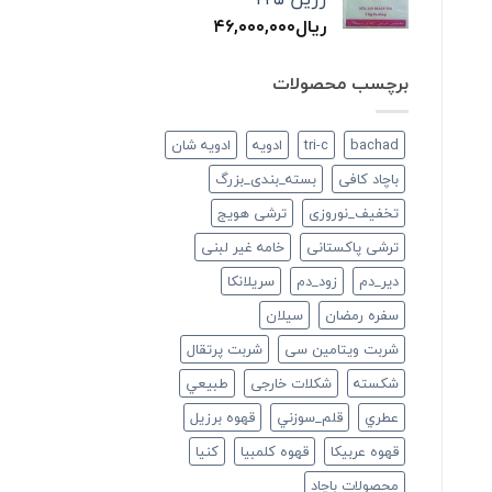
ریال
۴۶,۰۰۰,۰۰۰
برچسب محصولات
bachad
tri-c
ادویه
ادویه شان
باچاد کافی
بسته_بندی_بزرگ
تخفیف_نوروزی
ترشی هویج
ترشی پاکستانی
خامه غیر لبنی
دير_دم
زود_دم
سريلانكا
سفره رمضان
سيلان
شربت ویتامین سی
شربت پرتقال
شكسته
شکلات خارجی
طبيعي
عطري
قلم_سوزني
قهوه برزیل
قهوه عربیکا
قهوه کلمبیا
كنيا
محصولات باچاد