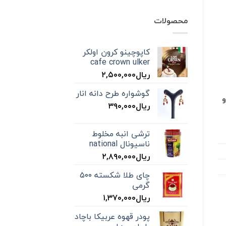
محصولات
کاپوچینو کرون اولکر
cafe crown ulker
ریال
۲,۵۰۰,۰۰۰
گوشواره طرح دانه انار
ریال
۳۹۰,۰۰۰
ترشی انبه مخلوط
ناسیونال national
ریال
۲,۸۹۰,۰۰۰
چای طلا شکسته ۵۰۰
گرمی
ریال
۱,۳۷۰,۰۰۰
پودر قهوه عربیکا باچاد