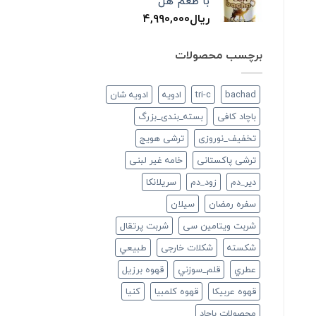
با طعم هل
ریال
۴,۹۹۰,۰۰۰
برچسب محصولات
bachad
tri-c
ادویه
ادویه شان
باچاد کافی
بسته_بندی_بزرگ
تخفیف_نوروزی
ترشی هویج
ترشی پاکستانی
خامه غیر لبنی
دير_دم
زود_دم
سريلانكا
سفره رمضان
سيلان
شربت ویتامین سی
شربت پرتقال
شكسته
شکلات خارجی
طبيعي
عطري
قلم_سوزني
قهوه برزیل
قهوه عربیکا
قهوه کلمبیا
كنيا
محصولات باچاد