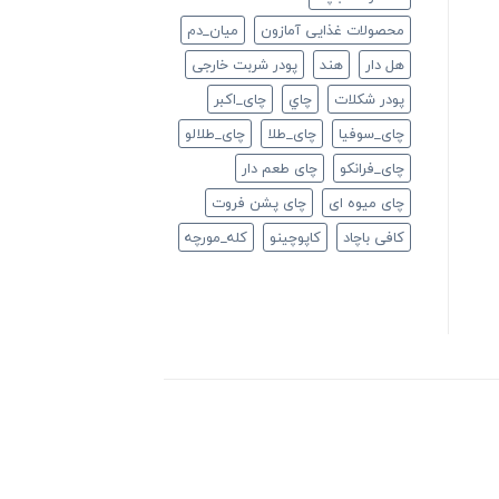
محصولات غذایی آمازون
ميان_دم
هل دار
هند
پودر شربت خارجی
پودر شکلات
چاي
چای_اکبر
چای_سوفیا
چای_طلا
چای_طلالو
چای_فرانكو
چای طعم دار
چای میوه ای
چای پشن فروت
کافی باچاد
کاپوچینو
کله_مورچه