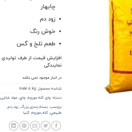
چابهار
زود دم
خوش رنگ
طعم تلخ و گس
افزایش قیمت از طرف تولیدی و
نمایندگی
در انبار موجود نمی باشد
شناسه محصول:
maki 5 kg
دسته:
چای کله مورچه
,
چاي
,
مواد غذایی
برچسب:
بسته_بندی_بزرگ
,
زود_دم
,
طبيعي
,
کله_مورچه
,
كنيا