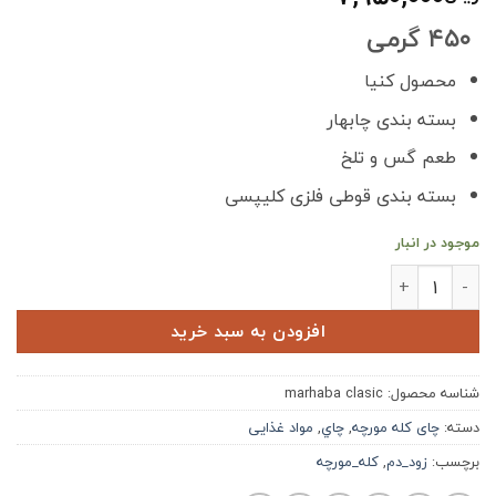
۴۵۰ گرمی
محصول کنیا
بسته بندی چابهار
طعم گس و تلخ
بسته بندی قوطی فلزی کلیپسی
موجود در انبار
چای مرحبا کله مورچه کنیا کلاسیک عدد
افزودن به سبد خرید
شناسه محصول:
marhaba clasic
دسته:
چای کله مورچه
,
چاي
,
مواد غذایی
برچسب:
زود_دم
,
کله_مورچه