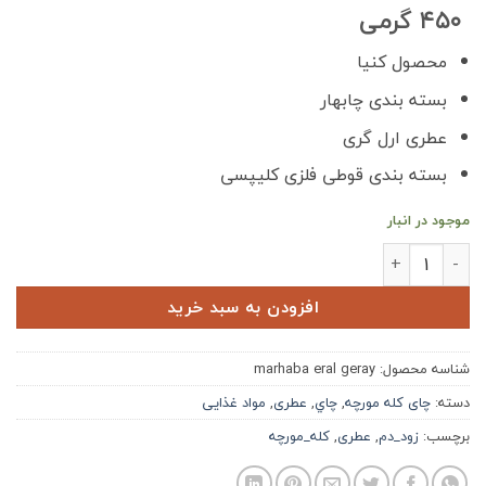
۴۵۰ گرمی
محصول کنیا
بسته بندی چابهار
عطری ارل گری
بسته بندی قوطی فلزی کلیپسی
موجود در انبار
چای مرحبا کله مورچه کنیا عطری عدد
افزودن به سبد خرید
شناسه محصول:
marhaba eral geray
دسته:
چای کله مورچه
,
چاي
,
عطری
,
مواد غذایی
برچسب:
زود_دم
,
عطری
,
کله_مورچه