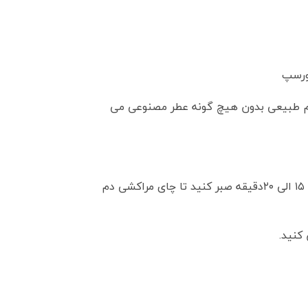
ورسپ
عم طبیعی بدون هیچ گونه عطر مصنوعی می
برای تهیه این چای، چای را داخل قوری ریخته و آب با دمای ۸۰ درجه سانتی گراد را به آن اضافه کنید حالا به مدت ۱۵ الی ۲۰دقیقه صبر کنید تا چای مراکشی دم
کنید.