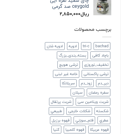
چای سفید نقره ایی
ceygold صد گرمی
ریال
۲,۸۵۰,۰۰۰
برچسب محصولات
bachad
tri-c
ادویه
ادویه شان
باچاد کافی
بسته_بندی_بزرگ
تخفیف_نوروزی
ترشی هویج
ترشی پاکستانی
خامه غیر لبنی
دير_دم
زود_دم
سريلانكا
سفره رمضان
سيلان
شربت ویتامین سی
شربت پرتقال
شكسته
شکلات خارجی
طبيعي
عطري
قلم_سوزني
قهوه برزیل
قهوه عربیکا
قهوه کلمبیا
كنيا