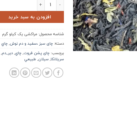
چای مراکشی یک کیلو گرم عدد
افزودن به سبد خرید
شناسه محصول:
مراکشی یک کیلو گرم
دسته:
چای سبز ،سفید و دم نوش
,
چاي
برچسب:
چای پشن فروت
,
چاي
,
دير_دم
,
سريلانكا
,
سيلان
,
طبيعي