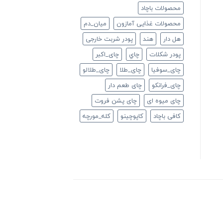
محصولات باچاد
محصولات غذایی آمازون
ميان_دم
هل دار
هند
پودر شربت خارجی
پودر شکلات
چاي
چای_اکبر
چای_سوفیا
چای_طلا
چای_طلالو
چای_فرانكو
چای طعم دار
چای میوه ای
چای پشن فروت
کافی باچاد
کاپوچینو
کله_مورچه