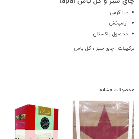
چای سبز و گل یاس tapal
۱۰۰ گرمی
آرامبخش
محصول پاکستان
ترکیبات : چای سبز ، گل یاس
محصولات مشابه