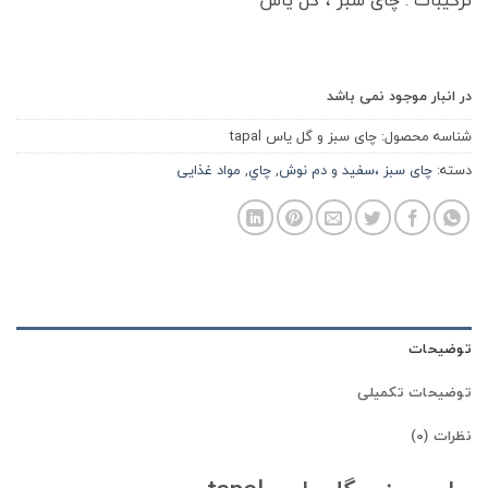
ترکیبات : چای سبز ، گل یاس
در انبار موجود نمی باشد
شناسه محصول:
چای سبز و گل یاس tapal
دسته:
چای سبز ،سفید و دم نوش
,
چاي
,
مواد غذایی
توضیحات
توضیحات تکمیلی
نظرات (0)