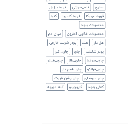
عطري
قلم_سوزني
قهوه برزیل
قهوه عربیکا
قهوه کلمبیا
كنيا
محصولات باچاد
محصولات غذایی آمازون
ميان_دم
هل دار
هند
پودر شربت خارجی
پودر شکلات
چاي
چای_اکبر
چای_سوفیا
چای_طلا
چای_طلالو
چای_فرانكو
چای طعم دار
چای میوه ای
چای پشن فروت
کافی باچاد
کاپوچینو
کله_مورچه