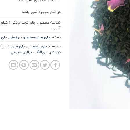
در انبار موجود نمی باشد
شناسه محصول:
چای توت فرنگی 1 کیلو
گرمی
دسته:
چای سبز ،سفید و دم نوش
,
چاي
برچسب:
چای طعم دار
,
چای میوه ای
,
چا
دير_دم
,
سريلانكا
,
سيلان
,
طبيعي