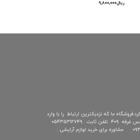
ریال
۹,۸۰۰,۰۰۰
نترنتی چابهار است که اواخر سال ۹۷ فعالیت خود را شروع کرد.فروشگاه ما که نزدیکترین ارتباط را با وارد
کننده گان و عمده فروشان دارد سعی بر عرضه پاینترین قیمت محصولات را دارد. آدرس : منطقه آزاد چابهار بازار تیس غرفه ۴۰۹ تلفن ثابت : ۰۵۴۳۵۳۱۲۷۴۹
تلفن همراه و واتس آپ (مدیریت سایت ): ۰۹۳۵۴۳۶۵۸۴۰ مشاوره برای خرید چای و سایر مواد غذایی: ۰۹۳۵۴۳۶۵۸۴۰ مشاوره برای خرید لوازم آرایشی :