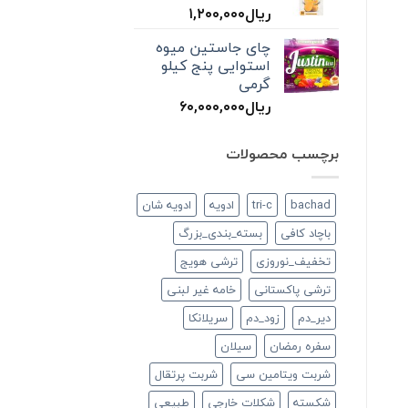
ریال
۱,۲۰۰,۰۰۰
چای جاستین میوه
استوایی پنج کیلو
گرمی
ریال
۶۰,۰۰۰,۰۰۰
برچسب محصولات
bachad
tri-c
ادویه
ادویه شان
باچاد کافی
بسته_بندی_بزرگ
تخفیف_نوروزی
ترشی هویج
ترشی پاکستانی
خامه غیر لبنی
دير_دم
زود_دم
سريلانكا
سفره رمضان
سيلان
شربت ویتامین سی
شربت پرتقال
شكسته
شکلات خارجی
طبيعي