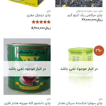
چای سبز ،سفید و دم نوش
چاي
چای مراکشی یک کیلو گرم
چای دوغزال عطری
ریال
۲۶,۰۰۰,۰۰۰
ریال
۵,۹۰۰,۰۰۰
نمره
5
از
5
-2%
در انبار موجود نمی باشد
در انبار موجود نمی باشد
چاي
چاي
چای سوفیا شکسته سیلان هلدار
چای دانشجو کله مورچه هلدار فلزی