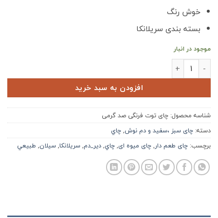
خوش رنگ
بسته بندی سریلانکا
موجود در انبار
چای توت فرنگی صد گرمی عدد
افزودن به سبد خرید
شناسه محصول:
چای توت فرنگی صد گرمی
دسته:
چای سبز ،سفید و دم نوش
,
چاي
برچسب:
چای طعم دار
,
چای میوه ای
,
چاي
,
دير_دم
,
سريلانكا
,
سيلان
,
طبيعي