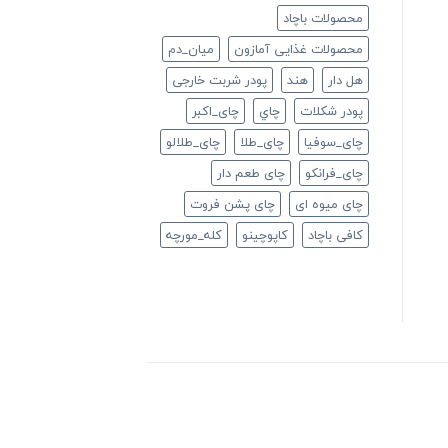
محصولات باچاد
محصولات غذایی آمازون
ميان_دم
هل دار
هند
پودر شربت خارجی
پودر شکلات
چاي
چای_اکبر
چای_سوفیا
چای_طلا
چای_طلالو
چای_فرانكو
چای طعم دار
چای میوه ای
چای پشن فروت
کافی باچاد
کاپوچینو
کله_مورچه