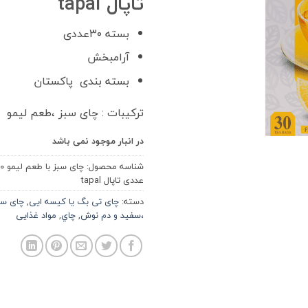
تاپال tapal
بسته ۳۰عددی
آرامبخش
بسته بندی پاکستان
ترکیبات : چای سبز ،طعم لیمو
در انبار موجود نمی باشد
شناسه محصول:
چای سبز با
عددی تاپال tapal
دسته:
چای تی بگ یا کیسه ایی
,
چای سب
،سفید و دم نوش
,
چاي
,
مواد غذایی