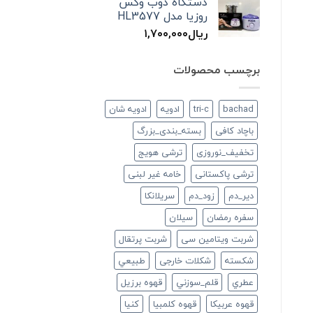
دستگاه ذوب وکس
روزیا مدل HL3577
ریال
۱,۷۰۰,۰۰۰
برچسب محصولات
bachad
tri-c
ادویه
ادویه شان
باچاد کافی
بسته_بندی_بزرگ
تخفیف_نوروزی
ترشی هویج
ترشی پاکستانی
خامه غیر لبنی
دير_دم
زود_دم
سريلانكا
سفره رمضان
سيلان
شربت ویتامین سی
شربت پرتقال
شكسته
شکلات خارجی
طبيعي
عطري
قلم_سوزني
قهوه برزیل
قهوه عربیکا
قهوه کلمبیا
كنيا