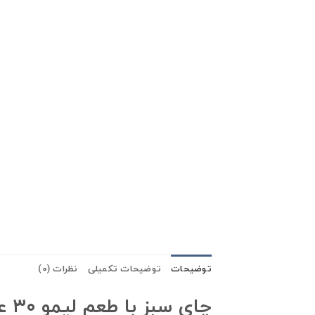
توضیحات
توضیحات تکمیلی
نظرات (0)
چای سبز با طعم لیمو ۳۰ عددی تاپال tapal