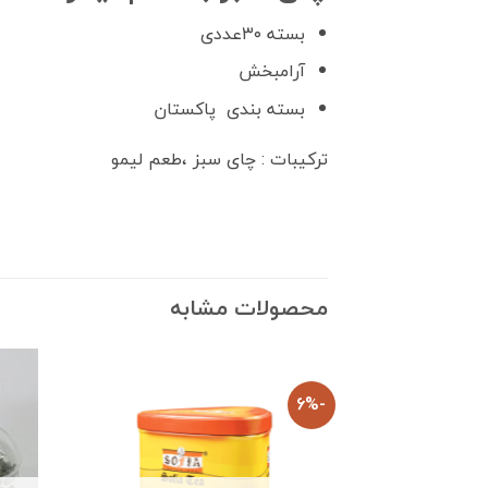
بسته ۳۰عددی
آرامبخش
بسته بندی پاکستان
ترکیبات : چای سبز ،طعم لیمو
محصولات مشابه
-6%