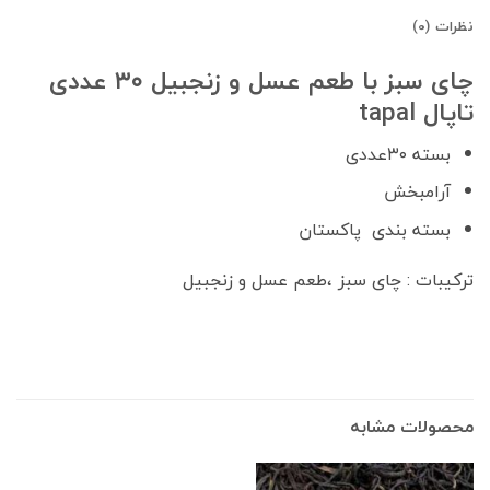
نظرات (0)
چای سبز با طعم عسل و زنجبیل ۳۰ عددی
تاپال tapal
بسته ۳۰عددی
آرامبخش
بسته بندی پاکستان
ترکیبات : چای سبز ،طعم عسل و زنجبیل
محصولات مشابه