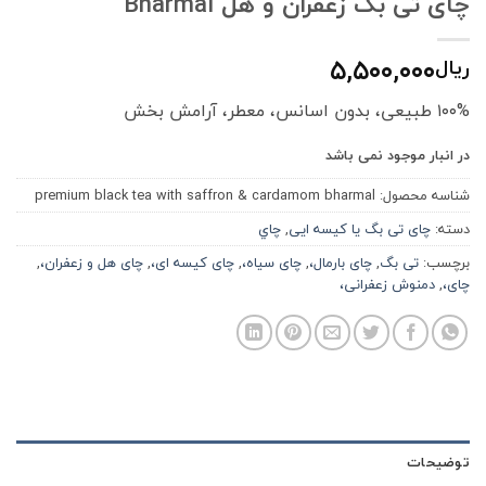
چای تی بگ زعفران و هل Bharmal
۵,۵۰۰,۰۰۰
ریال
۱۰۰% طبیعی، بدون اسانس، معطر، آرامش بخش
در انبار موجود نمی باشد
شناسه محصول:
premium black tea with saffron & cardamom bharmal
دسته:
چای تی بگ یا کیسه ایی
,
چاي
برچسب:
تی بگ
,
چای بارمال،
,
چای سیاه،
,
چای کیسه ای،
,
چای هل و زعفران،
,
چای،
,
دمنوش زعفرانی،
توضیحات