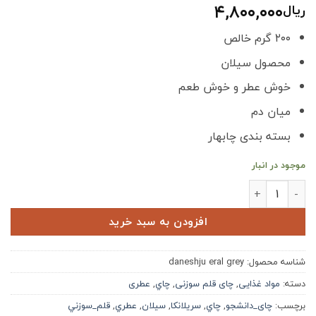
۴,۸۰۰,۰۰۰
ریال
۲۰۰ گرم خالص
محصول سیلان
خوش عطر و خوش طعم
میان دم
بسته بندی چابهار
موجود در انبار
چای دانشجو عطری عدد
افزودن به سبد خرید
شناسه محصول:
daneshju eral grey
دسته:
مواد غذایی
,
چای قلم سوزنی
,
چاي
,
عطری
برچسب:
چای_دانشجو
,
چاي
,
سريلانكا
,
سيلان
,
عطري
,
قلم_سوزني