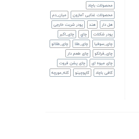
محصولات باچاد
محصولات غذایی آمازون
ميان_دم
هل دار
هند
پودر شربت خارجی
پودر شکلات
چاي
چای_اکبر
چای_سوفیا
چای_طلا
چای_طلالو
چای_فرانكو
چای طعم دار
چای میوه ای
چای پشن فروت
کافی باچاد
کاپوچینو
کله_مورچه