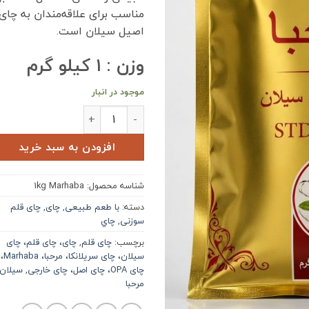
مناسب برای علاقه‌مندان به چای
اصیل سیلان است.
وزن : ۱ کیلو گرم
موجود در انبار
چای قلم سیلان مرحبا Marhaba عدد
افزودن به سبد خرید
شناسه محصول:
1kg Marhaba
دسته:
با طعم طبیعی
,
چای
,
چای قلم
سوزنی
,
چاي
برچسب:
چای قلم
,
چای، چای قلم، چای
سیلان، چای سریلانکا، مرحبا، Marhaba،
چای OPA، چای اصل، چای خارجی
,
سیلان
مرحبا