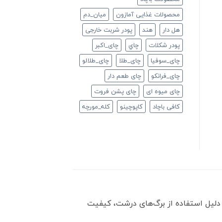
محصولات غذایی آمازون
ميان_دم
هل دار
هند
پودر شربت خارجی
پودر شکلات
چاي
چای_اکبر
چای_سوفیا
چای_طلا
چای_طلالو
چای_فرانكو
چای طعم دار
چای میوه ای
چای پشن فروت
کافی باچاد
کاپوچینو
کله_مورچه
دلیل استفاده از برگ‌های درشت، کیفیت