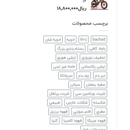
۱۶
ریال
۱۸,۸۰۰,۰۰۰
برچسب محصولات
bachad
tri-c
ادویه
ادویه شان
باچاد کافی
بسته_بندی_بزرگ
تخفیف_نوروزی
ترشی هویج
ترشی پاکستانی
خامه غیر لبنی
دير_دم
زود_دم
سريلانكا
سفره رمضان
سيلان
شربت ویتامین سی
شربت پرتقال
شكسته
شکلات خارجی
طبيعي
عطري
قلم_سوزني
قهوه برزیل
قهوه عربیکا
قهوه کلمبیا
كنيا
محصولات باچاد