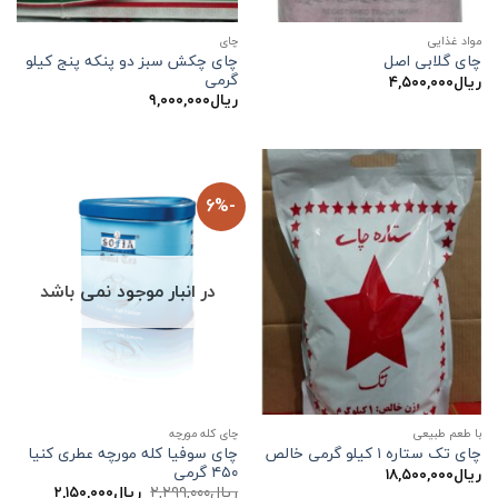
مواد غذایی
چاي
چای چکش سبز دو پنکه پنج کیلو
چای گلابی اصل
گرمی
ریال
۴,۵۰۰,۰۰۰
ریال
۹,۰۰۰,۰۰۰
-6%
در انبار موجود نمی باشد
با طعم طبیعی
چای کله مورچه
چای سوفیا کله مورچه عطری کنیا
چای تک ستاره ۱ کیلو گرمی خالص
۴۵۰ گرمی
ریال
۱۸,۵۰۰,۰۰۰
قیمت
قیمت
ریال
۲,۲۹۹,۰۰۰
ریال
۲,۱۵۰,۰۰۰