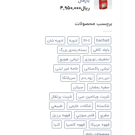
بارمال
ریال
۴,۹۵۰,۰۰۰
برچسب محصولات
bachad
tri-c
ادویه
ادویه شان
باچاد کافی
بسته_بندی_بزرگ
تخفیف_نوروزی
ترشی هویج
ترشی پاکستانی
خامه غیر لبنی
دير_دم
زود_دم
سريلانكا
سفره رمضان
سيلان
شربت ویتامین سی
شربت پرتقال
شكسته
شکلات خارجی
طبيعي
عطري
قلم_سوزني
قهوه برزیل
قهوه عربیکا
قهوه کلمبیا
كنيا
محصولات باچاد