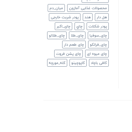
محصولات غذایی آمازون
ميان_دم
هل دار
هند
پودر شربت خارجی
پودر شکلات
چاي
چای_اکبر
چای_سوفیا
چای_طلا
چای_طلالو
چای_فرانكو
چای طعم دار
چای میوه ای
چای پشن فروت
کافی باچاد
کاپوچینو
کله_مورچه