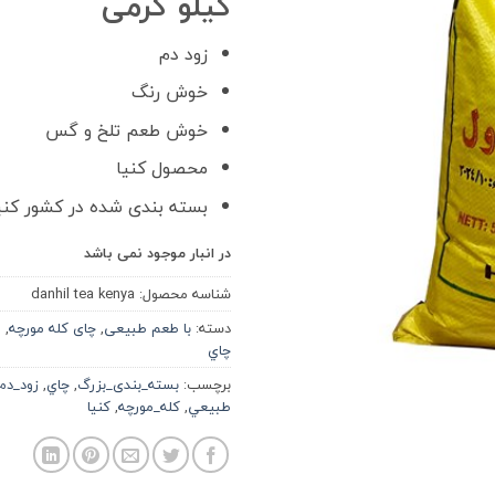
کیلو گرمی
زود دم
خوش رنگ
خوش طعم تلخ و گس
محصول کنیا
بسته بندی شده در کشور کنی
در انبار موجود نمی باشد
شناسه محصول:
danhil tea kenya
دسته:
با طعم طبیعی
,
چای کله مورچه
,
چاي
برچسب:
بسته_بندی_بزرگ
,
چاي
,
زود_دم
طبيعي
,
کله_مورچه
,
كنيا