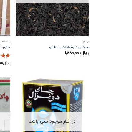
چاي
با طعم 
سه ستاره هندی طلالو
چای تک ست
ریال
۱,۸۸۰,۰۰۰
ریال
۰۰
نمره
5
در انبار موجود نمی باشد