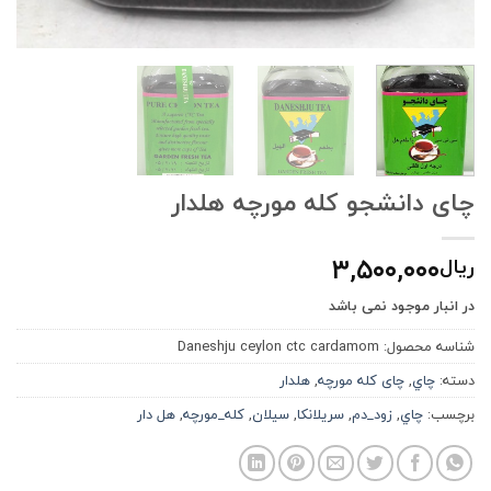
چای دانشجو کله مورچه هلدار
۳,۵۰۰,۰۰۰
ریال
در انبار موجود نمی باشد
شناسه محصول:
Daneshju ceylon ctc cardamom
دسته:
چاي
,
چای کله مورچه
,
هلدار
برچسب:
چاي
,
زود_دم
,
سريلانكا
,
سيلان
,
کله_مورچه
,
هل دار