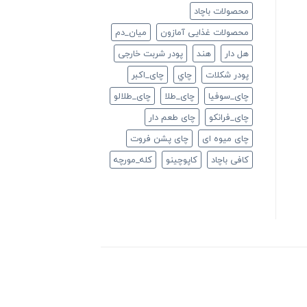
محصولات باچاد
محصولات غذایی آمازون
ميان_دم
هل دار
هند
پودر شربت خارجی
پودر شکلات
چاي
چای_اکبر
چای_سوفیا
چای_طلا
چای_طلالو
چای_فرانكو
چای طعم دار
چای میوه ای
چای پشن فروت
کافی باچاد
کاپوچینو
کله_مورچه