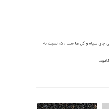
یی چای سیاه و گل ها ست ، که نسبت به
گاموت