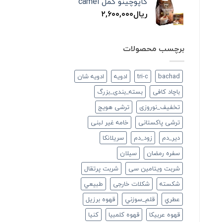
کاپوچینو کمل camel
ریال
۲,۶۰۰,۰۰۰
برچسب محصولات
bachad
tri-c
ادویه
ادویه شان
باچاد کافی
بسته_بندی_بزرگ
تخفیف_نوروزی
ترشی هویج
ترشی پاکستانی
خامه غیر لبنی
دير_دم
زود_دم
سريلانكا
سفره رمضان
سيلان
شربت ویتامین سی
شربت پرتقال
شكسته
شکلات خارجی
طبيعي
عطري
قلم_سوزني
قهوه برزیل
قهوه عربیکا
قهوه کلمبیا
كنيا