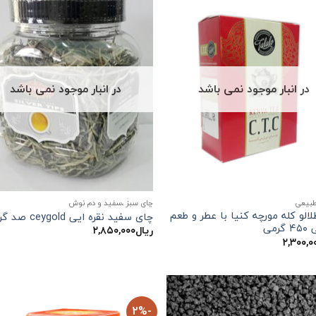
در انبار موجود نمی باشد
در انبار موجود نمی باشد
طبیعی
چای سبز ،سفید و دم نوش
الو کله مورچه کنیا با عطر و طعم
چای سفید نقره ایی ceygold صد گرمی
رمی
ریال
۲,۸۵۰,۰۰۰
۲,۳۰۰,۰
-2%