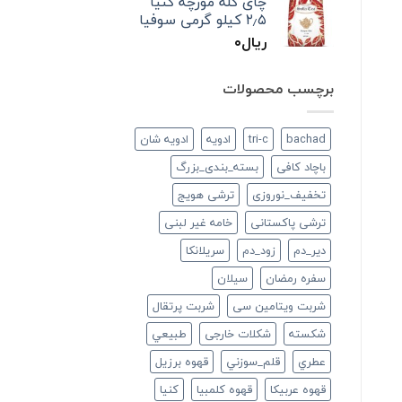
چای کله مورچه کنیا
۲٫۵ کیلو گرمی سوفیا
ریال
۰
برچسب محصولات
bachad
tri-c
ادویه
ادویه شان
باچاد کافی
بسته_بندی_بزرگ
تخفیف_نوروزی
ترشی هویج
ترشی پاکستانی
خامه غیر لبنی
دير_دم
زود_دم
سريلانكا
سفره رمضان
سيلان
شربت ویتامین سی
شربت پرتقال
شكسته
شکلات خارجی
طبيعي
عطري
قلم_سوزني
قهوه برزیل
قهوه عربیکا
قهوه کلمبیا
كنيا