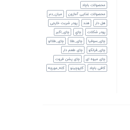
محصولات باچاد
محصولات غذایی آمازون
ميان_دم
هل دار
هند
پودر شربت خارجی
پودر شکلات
چاي
چای_اکبر
چای_سوفیا
چای_طلا
چای_طلالو
چای_فرانكو
چای طعم دار
چای میوه ای
چای پشن فروت
کافی باچاد
کاپوچینو
کله_مورچه