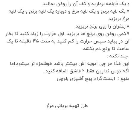
و یک قابلمه بردارید و کف آن را روغن بمالید.
۷.یک لایه برنج و یک لایه مرغ و دوباره یک لایه برنج و یک لایه
مرغ بریزید.
۸.زعفران را روی برنج بریزید.
۹.کمی روغن روی برنج ها بریزید. اول حرارت را زیاد کنید تا بخار
آن در بیاید سپس حرارت را کم کنید به مدت ۴۵ دقیقه تا یک
ساعت تا برنج دم بکشد.
..چند نکته :
این غذا هر چی ادویه اش بیشتر باشد خوشمزه تر میشود.اما
اگه دوس ندارین فقط ۲ قاشق اضافه کنید.
منبع : اینستاگرام پبج آشپزی بلوچی
طرز تهیه بریانی مرغ