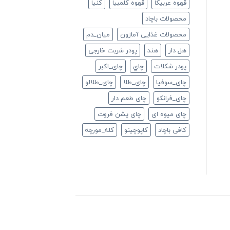
قهوه عربیکا
قهوه کلمبیا
كنيا
محصولات باچاد
محصولات غذایی آمازون
ميان_دم
هل دار
هند
پودر شربت خارجی
پودر شکلات
چاي
چای_اکبر
چای_سوفیا
چای_طلا
چای_طلالو
چای_فرانكو
چای طعم دار
چای میوه ای
چای پشن فروت
کافی باچاد
کاپوچینو
کله_مورچه