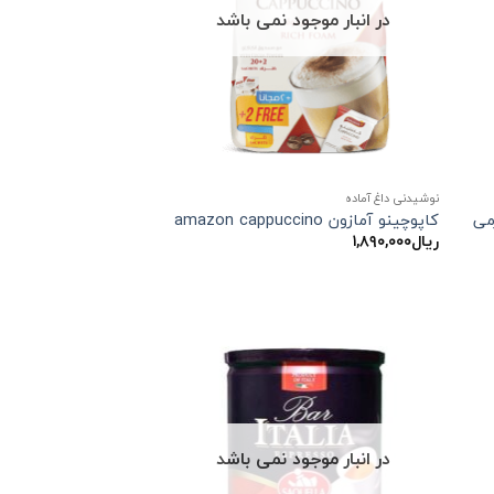
در انبار موجود نمی باشد
نوشیدنی داغ آماده
می
کاپوچینو آمازون amazon cappuccino
ریال
۱,۸۹۰,۰۰۰
در انبار موجود نمی باشد