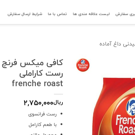
ری سفارش
لیست علاقه مندی ها
تماس با ما
شرایط ارسال سفارش
دنی داغ آماده
کافی میکس فرنچ
رست کاراملی
frenche roast
۲,۷۵۰,۰۰۰
ریال
رست فرانسوی
با طعم کارامل
محصول مالزی