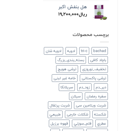
هل بنفش اکبر
ریال
۱۹,۲۰۰,۰۰۰
برچسب محصولات
bachad
tri-c
ادویه
ادویه شان
باچاد کافی
بسته_بندی_بزرگ
تخفیف_نوروزی
ترشی هویج
ترشی پاکستانی
خامه غیر لبنی
دير_دم
زود_دم
سريلانكا
سفره رمضان
سيلان
شربت ویتامین سی
شربت پرتقال
شكسته
شکلات خارجی
طبيعي
عطري
قلم_سوزني
قهوه برزیل