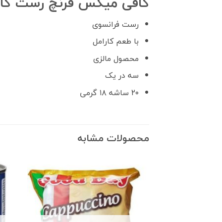
کافی میکس فرنچ رست کاراملی roast caramel
رست فرانسوی
با طعم کارامل
محصول مالزی
سه در یک
۲۰ ساشه ۱۸ گرمی
محصولات مشابه