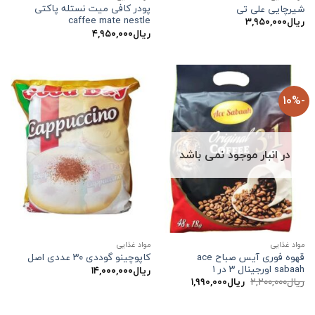
پودر کافی میت نستله پاکتی
شیرچایی علی تی
caffee mate nestle
ریال
۳,۹۵۰,۰۰۰
ریال
۴,۹۵۰,۰۰۰
-10%
در انبار موجود نمی باشد
مواد غذایی
مواد غذایی
قهوه فوری آیس صباح ace
کاپوچینو گوددی ۳۰ عددی اصل
sabaah اورجینال ۳ در ۱
ریال
۱۴,۰۰۰,۰۰۰
قیمت
قیمت
ریال
۲,۲۰۰,۰۰۰
ریال
۱,۹۹۰,۰۰۰
اصلی:
فعلی:
ریال۲,۲۰۰,۰۰۰
ریال۱,۹۹۰,۰۰۰.
بود.