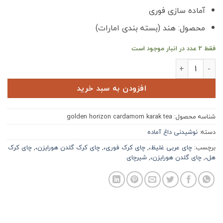
آماده سازی فوری
محصول: هند (بسته بندی امارات)
فقط 2 عدد در انبار موجود است
چای کرک هل دار هورایزن Horizon عدد
افزودن به سبد خرید
شناسه محصول:
golden horizon cardamom karak tea
دسته:
نوشیدنی داغ آماده
برچسب:
چای عربی غلیظ،
,
چای کرک فوری،
,
چای کرک گلدن هورایزن،
,
چای کرک
هل،
,
چای گلدن هورایزن،
,
شیرچای