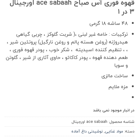
قهوه فوری آس صباح ace sabaah اورجینال
ریال۲,۲۰۰,۰۰۰
ریال۱,۹۹۰,۰۰۰.
۳ در ۱
بود.
۴۸ ساشه ۱۸ گرمی
ترکیبات : خامه غیر لبنی ،( شربت گلوکز ، چربی گیاهی
هیدروژنه (روغن هسته پالم و روغن نارگیل) پروتئین شیر ،
، ، تنظیم کننده اسیدیته ، شکر خوب ، پودر قهوه فوری ،
طعم دهنده قهوه ، پودر کاکائو ، حاوی آثاری از شیر ، گلوتن
و سویا
ساخت مالزی
مزه ملایم
در انبار موجود نمی باشد
شناسه محصول:
ace sabaah اورجینال
دسته:
مواد غذایی
,
نوشیدنی داغ آماده