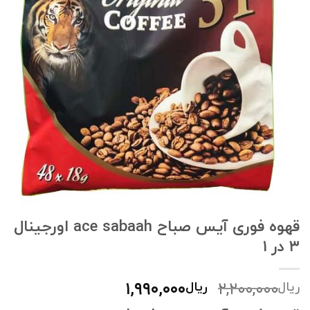
قهوه فوری آیس صباح ace sabaah اورجینال
۳ در ۱
قیمت
قیمت
۱,۹۹۰,۰۰۰
۲,۲۰۰,۰۰۰
ریال
ریال
اصلی:
فعلی: