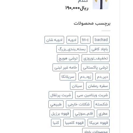
گندم
ریال
۱۹۰,۰۰۰
برچسب محصولات
bachad
tri-c
ادویه
ادویه شان
باچاد کافی
بسته_بندی_بزرگ
تخفیف_نوروزی
ترشی هویج
ترشی پاکستانی
خامه غیر لبنی
دير_دم
زود_دم
سريلانكا
سفره رمضان
سيلان
شربت ویتامین سی
شربت پرتقال
شكسته
شکلات خارجی
طبيعي
عطري
قلم_سوزني
قهوه برزیل
قهوه عربیکا
قهوه کلمبیا
كنيا
محصولات باچاد