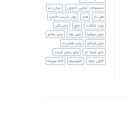
محصولات غذایی آمازون
ميان_دم
هل دار
هند
پودر شربت خارجی
پودر شکلات
چاي
چای_اکبر
چای_سوفیا
چای_طلا
چای_طلالو
چای_فرانكو
چای طعم دار
چای میوه ای
چای پشن فروت
کافی باچاد
کاپوچینو
کله_مورچه