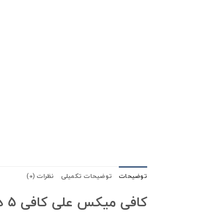
توضیحات
توضیحات تکمیلی
نظرات (0)
کافی میکس علی کافی ۵ در ۱ با جینسینگ alicafe