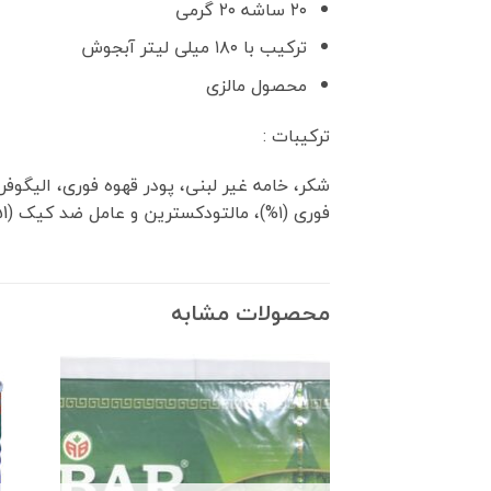
۲۰ ساشه ۲۰ گرمی
ترکیب با ۱۸۰ میلی لیتر آبجوش
محصول مالزی
ترکیبات :
شکر، خامه غیر لبنی، پودر قهوه فوری، الیگو
فوری (۱%)، مالتودکسترین و عامل ضد کیک (E551). [حاوی شیر] المکونات:
محصولات مشابه