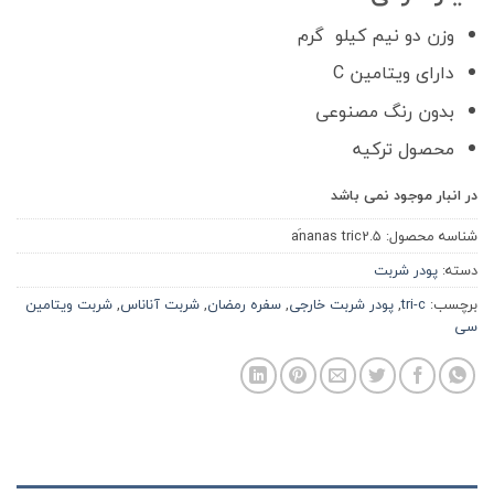
وزن دو نیم کیلو گرم
دارای ویتامین C
بدون رنگ مصنوعی
محصول ترکیه
در انبار موجود نمی باشد
شناسه محصول:
aَnanas tric2.5
دسته:
پودر شربت
برچسب:
tri-c
,
پودر شربت خارجی
,
سفره رمضان
,
شربت آناناس
,
شربت ویتامین
سی