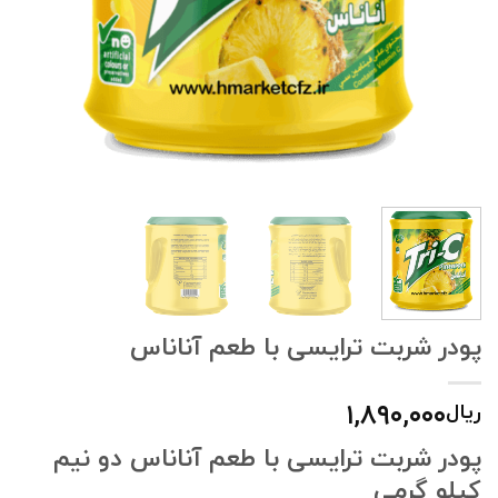
پودر شربت ترایسی با طعم آناناس
۱,۸۹۰,۰۰۰
ریال
پودر شربت ترایسی با طعم آناناس دو نیم
کیلو گرمی