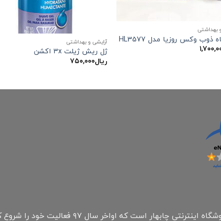
و بهداشتی
 ذوب وکس روزیا مدل HL3577
آرایشی و بهداشتی
۱,۷۰۰,۰
ژل ریش ژیلت ۳x اکشن
ریال
۷۵۰,۰۰۰
فروشگاه همراه مارکت چابهار جزء اولینهای فروشگاه ای