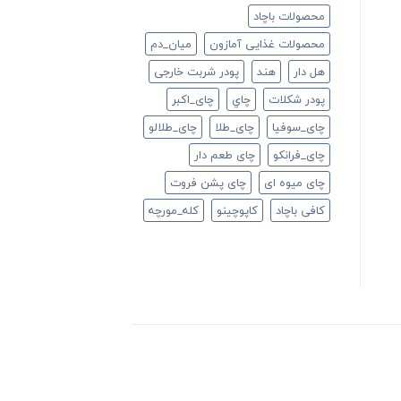
محصولات باچاد
محصولات غذایی آمازون
ميان_دم
هل دار
هند
پودر شربت خارجی
پودر شکلات
چاي
چای_اکبر
چای_سوفیا
چای_طلا
چای_طلالو
چای_فرانكو
چای طعم دار
چای میوه ای
چای پشن فروت
کافی باچاد
کاپوچینو
کله_مورچه