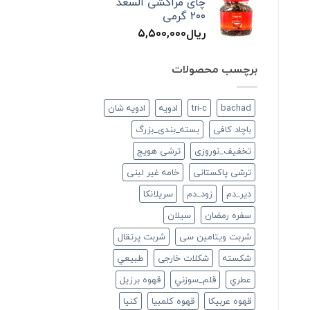
چای مراکشی السعد
۲۰۰ گرمی
ریال
۵,۵۰۰,۰۰۰
برچسب محصولات
bachad
tri-c
ادویه
ادویه شان
باچاد کافی
بسته_بندی_بزرگ
تخفیف_نوروزی
ترشی هویج
ترشی پاکستانی
خامه غیر لبنی
دير_دم
زود_دم
سريلانكا
سفره رمضان
سيلان
شربت ویتامین سی
شربت پرتقال
شكسته
شکلات خارجی
طبيعي
عطري
قلم_سوزني
قهوه برزیل
قهوه عربیکا
قهوه کلمبیا
كنيا