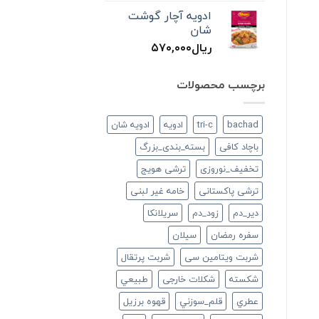
ادویه آچار گوشت
شان
ریال
۵۷۰,۰۰۰
برچسب محصولات
bachad
tri-c
ادویه
ادویه شان
باچاد کافی
بسته_بندی_بزرگ
تخفیف_نوروزی
ترشی هویج
ترشی پاکستانی
خامه غیر لبنی
دير_دم
زود_دم
سريلانكا
سفره رمضان
سيلان
شربت ویتامین سی
شربت پرتقال
شكسته
شکلات خارجی
طبيعي
عطري
قلم_سوزني
قهوه برزیل