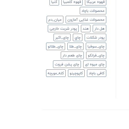
قهوه عربیکا
قهوه کلمبیا
كنيا
محصولات باچاد
محصولات غذایی آمازون
ميان_دم
هل دار
هند
پودر شربت خارجی
پودر شکلات
چاي
چای_اکبر
چای_سوفیا
چای_طلا
چای_طلالو
چای_فرانكو
چای طعم دار
چای میوه ای
چای پشن فروت
کافی باچاد
کاپوچینو
کله_مورچه